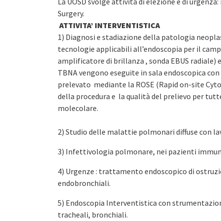
La UOSD svolge attività di elezione e di urgenza: 
Surgery.
ATTIVITA’ INTERVENTISTICA
1) Diagnosi e stadiazione della patologia neopl
tecnologie applicabili all’endoscopia per il camp
amplificatore di brillanza , sonda EBUS radiale)
TBNA vengono eseguite in sala endoscopica con
prelevato mediante la ROSE (Rapid on-site Cyto
della procedura e la qualità del prelievo per tutt
molecolare.
2) Studio delle malattie polmonari diffuse con l
3) Infettivologia polmonare, nei pazienti im
4) Urgenze : trattamento endoscopico di ostruzi
endobronchiali.
5) Endoscopia Interventistica con strumentazion
tracheali, bronchiali.