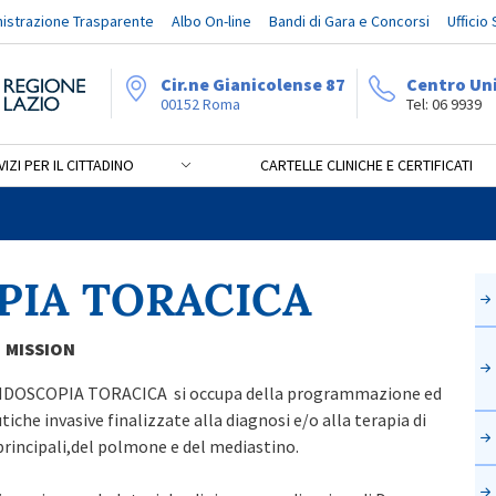
istrazione Trasparente
Albo On-line
Bandi di Gara e Concorsi
Ufficio
Cir.ne Gianicolense 87
Centro Un
00152 Roma
Tel: 06 9939
IZI PER IL CITTADINO
CARTELLE CLINICHE E CERTIFICATI
ICA
PIA TORACICA
ON
 ENDOSCOPIA TORACICA si occupa della programmazione ed
iche invasive finalizzate alla diagnosi e/o alla terapia di
ie aeree principali,del polmone e del mediastino.