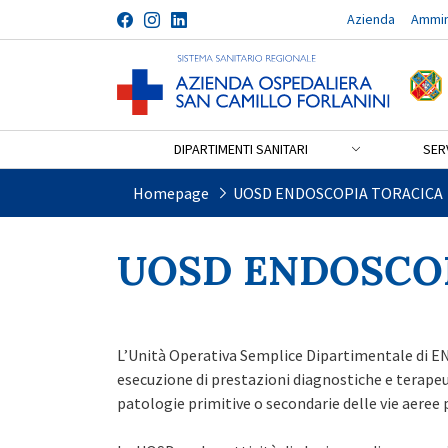
Azienda
Ammin
Salta al contenuto
DIPARTIMENTI SANITARI
SERV
UOSD ENDOSCOPIA TORAC
Homepage
UOSD ENDOSCOPIA TORACICA
UOSD ENDOSCO
MISSI
L’Unità Operativa Semplice Dipartimentale di
esecuzione di prestazioni diagnostiche e terapeut
patologie primitive o secondarie delle v