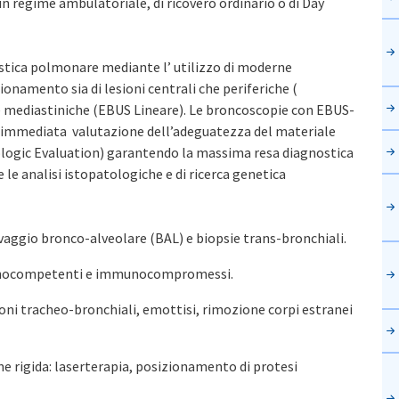
in regime ambulatoriale, di ricovero ordinario o di Day
astica polmonare mediante l’ utilizzo di moderne
ionamento sia di lesioni centrali che periferiche (
 e mediastiniche (EBUS Lineare). Le broncoscopie con EBUS-
 immediata valutazione dell’adeguatezza del materiale
logic Evaluation) garantendo la massima resa diagnostica
e le analisi istopatologiche e di ricerca genetica
avaggio bronco-alveolare (BAL) e biopsie trans-bronchiali.
munocompetenti e immunocompromessi.
oni tracheo-bronchiali, emottisi, rimozione corpi estranei
e rigida: laserterapia, posizionamento di protesi