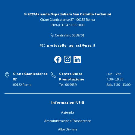
© 2023 Azienda Ospedaliera San Camillo Forlanini
Cir.ne Gianicolense 87 - 00152 Roma
P.IVA/C.F 04733051009
Centralino 0658701
PEC:
protocollo_ao_scf@pec.it
Cir.ne Gianicolense
Centro Unico
Lun. - Ven.
87
Prenotazione
7:30 - 19:30
00152 Roma
Tel: 06 9939
Sab. 7:30 - 13:00
Informazioni Utili
Azienda
Amministrazione Trasparente
Albo On-line