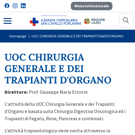
Menu Istituzionale
UOC CHIRURGIA GENERALE E DE
Homepage
UOC CHIRURGIA GENERALE E DEI TRAPIANTI D&#39;ORGANO
UOC CHIRURGIA
GENERALE E DEI
TRAPIANTI D'ORGANO
Direttore:
Prof. Giuseppe Maria Ettorre
L'attività della UOC Chirurgia Generale e dei Trapianti
d'Organo è basata sulla Chirurgia Digestiva Oncologica ed i
Trapianti di Fegato, Rene, Pancreas e combinati.
L’attività trapiantologica viene svolta attraverso la