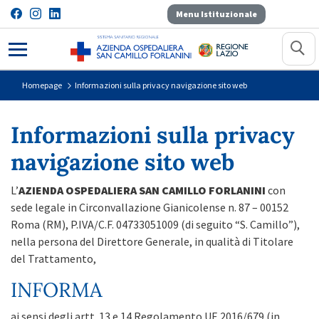
Menu Istituzionale
Informazioni sulla privacy navigaz
Homepage
Informazioni sulla privacy navigazione sito web
Informazioni sulla privacy
navigazione sito web
L’
AZIENDA OSPEDALIERA SAN CAMILLO FORLANINI
con
sede legale in Circonvallazione Gianicolense n. 87 – 00152
Roma (RM), P.IVA/C.F. 04733051009 (di seguito “S. Camillo”),
nella persona del Direttore Generale, in qualità di Titolare
del Trattamento,
INFORMA
ai sensi degli artt. 13 e 14 Regolamento UE 2016/679 (in