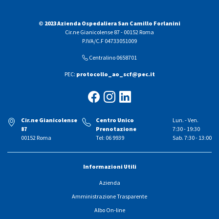
© 2023 Azienda Ospedaliera San Camillo Forlanini
Cir.ne Gianicolense 87 - 00152 Roma
P.IVA/C.F 04733051009
Centralino 0658701
PEC:
protocollo_ao_scf@pec.it
Cir.ne Gianicolense
Centro Unico
Lun. - Ven.
87
Prenotazione
7:30 - 19:30
00152 Roma
Tel: 06 9939
Sab. 7:30 - 13:00
Informazioni Utili
Azienda
Amministrazione Trasparente
Albo On-line