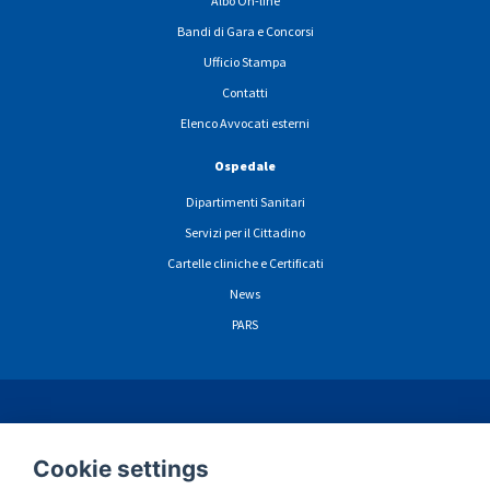
Albo On-line
Bandi di Gara e Concorsi
Ufficio Stampa
Contatti
Elenco Avvocati esterni
Ospedale
Dipartimenti Sanitari
Servizi per il Cittadino
Cartelle cliniche e Certificati
News
PARS
ormazioni sulla privacy navigazione sito web
Cookie
Dichiarazione di Accessibili
Cookie settings