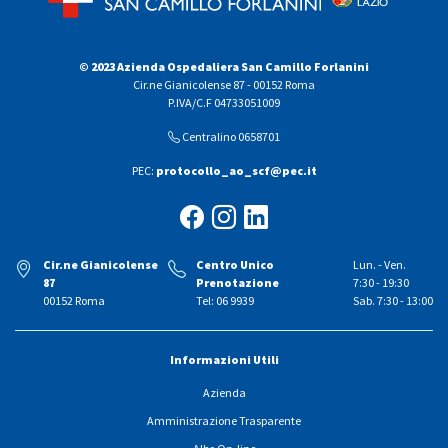
© 2023 Azienda Ospedaliera San Camillo Forlanini
Cir.ne Gianicolense 87 - 00152 Roma
P.IVA/C.F 04733051009
Centralino 0658701
PEC:
protocollo_ao_scf@pec.it
Cir.ne Gianicolense
Centro Unico
Lun. - Ven.
87
Prenotazione
7:30 - 19:30
00152 Roma
Tel: 06 9939
Sab. 7:30 - 13:00
Informazioni Utili
Azienda
Amministrazione Trasparente