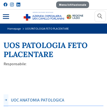
Menu Istituzionale
UOS PATOLOGIA FETO PLACENT
Homepage
UOS PATOLOGIA FETO PLACENTARE
UOS PATOLOGIA FETO
PLACENTARE
Responsabile:
UOC ANATOMIA PATOLOGICA