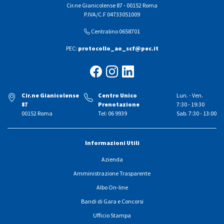
Cir.ne Gianicolense 87 - 00152 Roma
P.IVA/C.F 04733051009
Centralino 0658701
PEC:
protocollo_ao_scf@pec.it
Cir.ne Gianicolense
Centro Unico
Lun. - Ven.
87
Prenotazione
7:30 - 19:30
00152 Roma
Tel: 06 9939
Sab. 7:30 - 13:00
Informazioni Utili
Azienda
Amministrazione Trasparente
Albo On-line
Bandi di Gara e Concorsi
Ufficio Stampa