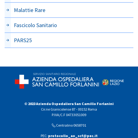
Malattie Rare
Fascicolo Sanitario
PARS25
© 2023 Azienda Ospedaliera San Camillo Forlanini
Cir.ne Gianicolense 87 - 00152 Roma
P.IVA/C.F 04733051009
Centralino 0658701
PEC:
protocollo_ao_scf@pec.it