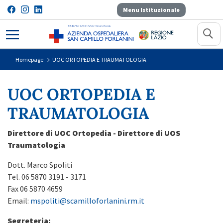
Menu Istituzionale
UOC ORTOPEDIA E TRAUMATOL
Homepage
UOC ORTOPEDIA E TRAUMATOLOGIA
UOC ORTOPEDIA E
TRAUMATOLOGIA
Direttore di UOC Ortopedia - Direttore di UOS
Traumatologia
Dott. Marco Spoliti
Tel. 06 5870 3191 - 3171
Fax 06 5870 4659
Email:
mspoliti@scamilloforlanini.rm.it
Segreteria
: