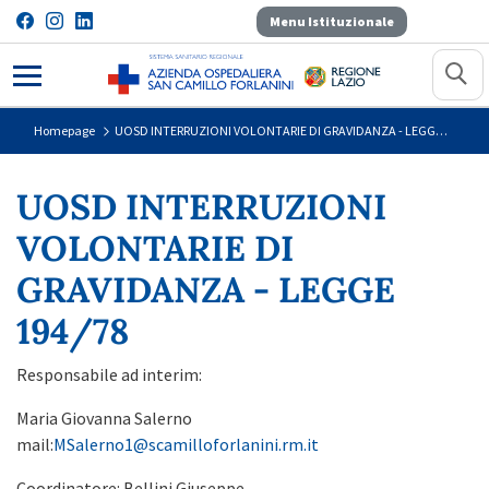
Menu Istituzionale
UOSD INTERRUZIONI VOLONTARIE
Homepage
UOSD INTERRUZIONI VOLONTARIE DI GRAVIDANZA - LEGGE 194/78
UOSD INTERRUZIONI
VOLONTARIE DI
GRAVIDANZA - LEGGE
194/78
Responsabile ad interim:
Maria Giovanna Salerno
mail:
MSalerno1@scamilloforlanini.rm.it
Coordinatore: Bellini Giuseppe