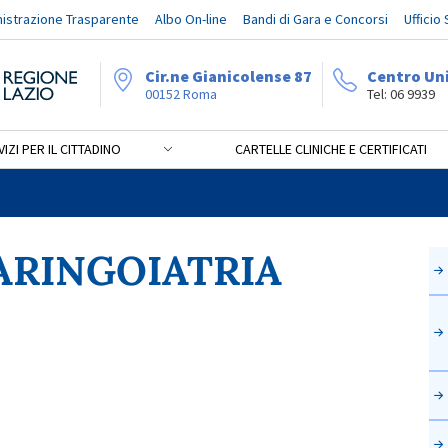
istrazione Trasparente
Albo On-line
Bandi di Gara e Concorsi
Ufficio
Cir.ne Gianicolense 87
Centro Un
00152 Roma
Tel: 06 9939
IZI PER IL CITTADINO
CARTELLE CLINICHE E CERTIFICATI
RIA
ARINGOIATRIA