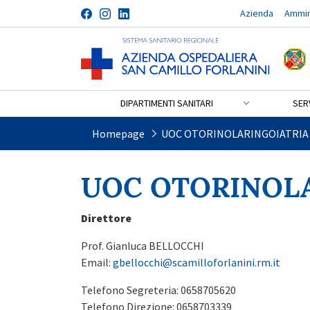
Azienda
Ammin
Salta al contenuto
DIPARTIMENTI SANITARI
SERV
UOC OTORINOLARINGOIAT
Homepage
UOC OTORINOLARINGOIATRIA
UOC OTORINOL
Direttore
Prof. Gianluca BELLOCCHI
Email:
gbellocchi@scamilloforlanini.rm.it
Telefono Segreteria: 0658705620
Telefono Direzione: 0658703339