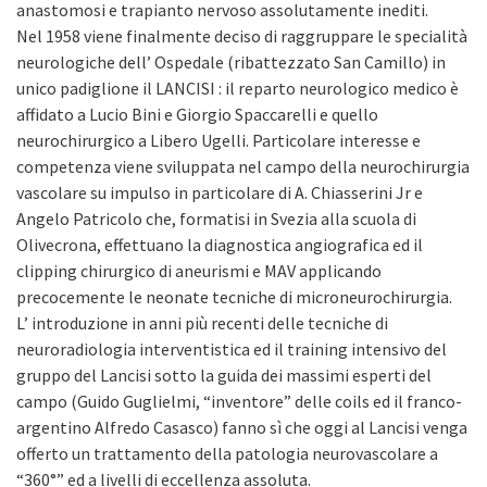
anastomosi e trapianto nervoso assolutamente inediti.
Nel 1958 viene finalmente deciso di raggruppare le specialità
neurologiche dell’ Ospedale (ribattezzato San Camillo) in
unico padiglione il LANCISI : il reparto neurologico medico è
affidato a Lucio Bini e Giorgio Spaccarelli e quello
neurochirurgico a Libero Ugelli. Particolare interesse e
competenza viene sviluppata nel campo della neurochirurgia
vascolare su impulso in particolare di A. Chiasserini Jr e
Angelo Patricolo che, formatisi in Svezia alla scuola di
Olivecrona, effettuano la diagnostica angiografica ed il
clipping chirurgico di aneurismi e MAV applicando
precocemente le neonate tecniche di microneurochirurgia.
L’ introduzione in anni più recenti delle tecniche di
neuroradiologia interventistica ed il training intensivo del
gruppo del Lancisi sotto la guida dei massimi esperti del
campo (Guido Guglielmi, “inventore” delle coils ed il franco-
argentino Alfredo Casasco) fanno sì che oggi al Lancisi venga
offerto un trattamento della patologia neurovascolare a
“360°” ed a livelli di eccellenza assoluta.