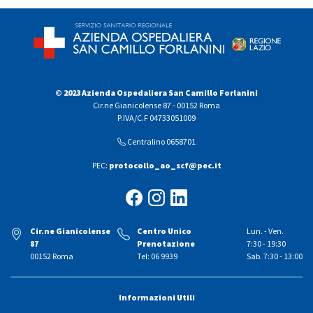
© 2023 Azienda Ospedaliera San Camillo Forlanini
Cir.ne Gianicolense 87 - 00152 Roma
P.IVA/C.F 04733051009
Centralino 0658701
PEC:
protocollo_ao_scf@pec.it
Cir.ne Gianicolense
Centro Unico
Lun. - Ven.
87
Prenotazione
7:30 - 19:30
00152 Roma
Tel: 06 9939
Sab. 7:30 - 13:00
Informazioni Utili