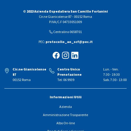
© 2023 Azienda Ospedaliera San Camillo Forlanini
Cir.ne Gianicolense 87 - 00152 Roma
P.IVA/C.F 04733051009
Centralino 0658701
PEC:
protocollo_ao_scf@pec.it
Cir.ne Gianicolense
Centro Unico
Lun. - Ven.
87
Prenotazione
7:30 - 19:30
00152 Roma
Tel: 06 9939
Sab. 7:30 - 13:00
Informazioni Utili
Azienda
Amministrazione Trasparente
Albo On-line