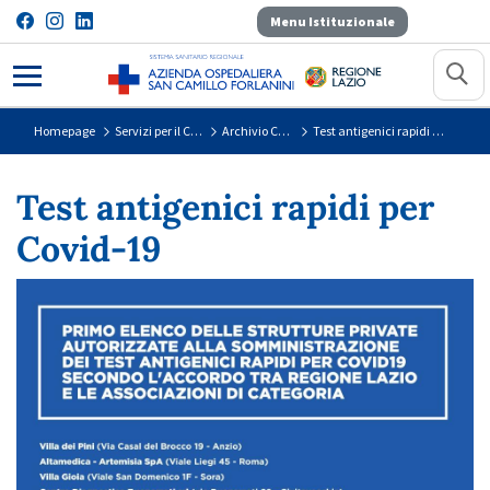
Menu Istituzionale
Test antigenici rapidi per Covid-19
Homepage
Servizi per il Cittadino
Archivio Covid-19
Test antigenici rapidi per Covid-19
Test antigenici rapidi per
Covid-19