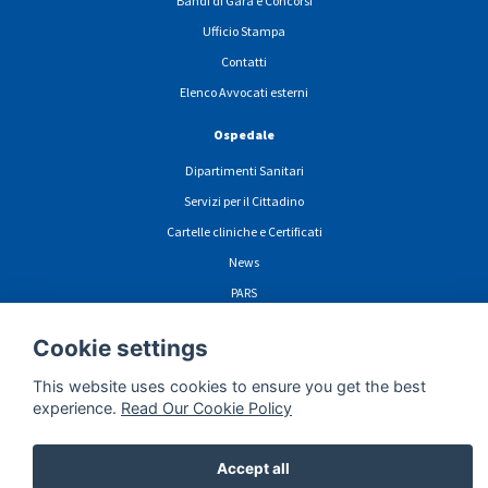
Bandi di Gara e Concorsi
Ufficio Stampa
Contatti
Elenco Avvocati esterni
Ospedale
Dipartimenti Sanitari
Servizi per il Cittadino
Cartelle cliniche e Certificati
News
PARS
Cookie settings
This website uses cookies to ensure you get the best
ormazioni sulla privacy navigazione sito web
Cookie
Dichiarazione di Accessibili
experience.
Read Our Cookie Policy
Accept all