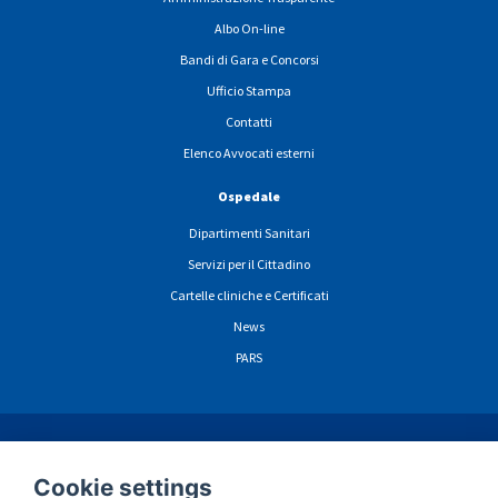
Albo On-line
Bandi di Gara e Concorsi
Ufficio Stampa
Contatti
Elenco Avvocati esterni
Ospedale
Dipartimenti Sanitari
Servizi per il Cittadino
Cartelle cliniche e Certificati
News
PARS
ormazioni sulla privacy navigazione sito web
Cookie
Dichiarazione di Accessibili
Cookie settings