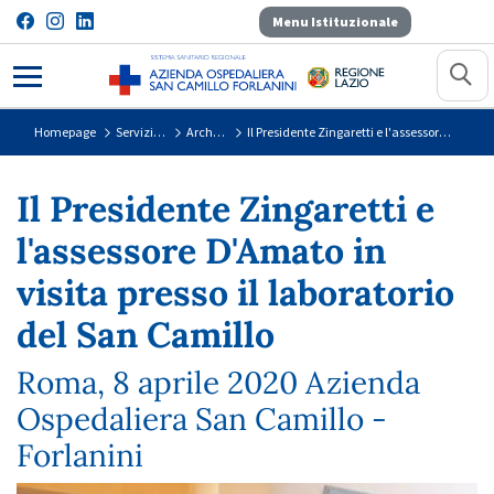
Menu Istituzionale
Il Presidente Zingaretti e l&#39;a
Homepage
Servizi per il Cittadino
Archivio Covid-19
Il Presidente Zingaretti e l'assessore D'Amato in visita presso il laboratorio del San Camillo
Il Presidente Zingaretti e
l'assessore D'Amato in
visita presso il laboratorio
del San Camillo
Roma, 8 aprile 2020 Azienda
Ospedaliera San Camillo -
Forlanini