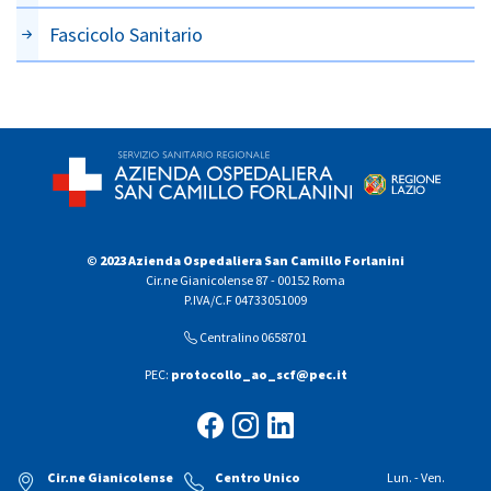
Fascicolo Sanitario
© 2023 Azienda Ospedaliera San Camillo Forlanini
Cir.ne Gianicolense 87 - 00152 Roma
P.IVA/C.F 04733051009
Centralino 0658701
PEC:
protocollo_ao_scf@pec.it
Cir.ne Gianicolense
Centro Unico
Lun. - Ven.