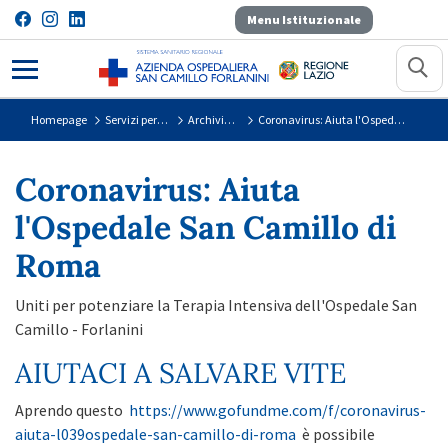
Menu Istituzionale
Coronavirus: Aiuta l&#39;Ospedal
Homepage
Servizi per il Cittadino
Archivio Covid-19
Coronavirus: Aiuta l'Ospedale San Camillo di Roma
Coronavirus: Aiuta
l'Ospedale San Camillo di
Roma
Uniti per potenziare la Terapia Intensiva dell'Ospedale San
Camillo - Forlanini
AIUTACI A SALVARE VITE
Aprendo questo
https://www.gofundme.com/f/coronavirus-
aiuta-l039ospedale-san-camillo-di-roma
è possibile