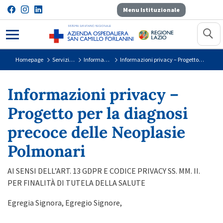
Menu Istituzionale
Informazioni privacy &#8211; Proge
Homepage
Servizi per il Cittadino
Informazioni sulla Privacy
Informazioni privacy – Progetto per la diagnosi precoce delle Neoplasie Polmonari
Informazioni privacy –
Progetto per la diagnosi
precoce delle Neoplasie
Polmonari
AI SENSI DELL’ART. 13 GDPR E CODICE PRIVACY SS. MM. II.
PER FINALITÀ DI TUTELA DELLA SALUTE
Egregia Signora, Egregio Signore,