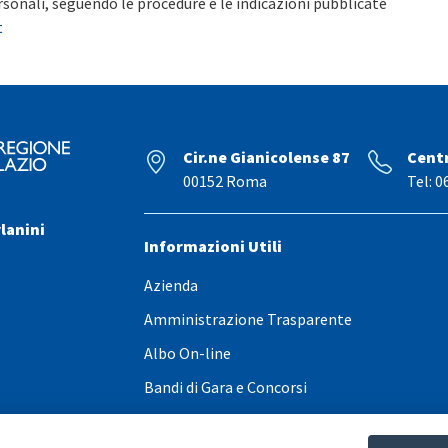
rsonali, seguendo le procedure e le indicazioni pubblicate
t
Cir.ne Gianicolense 87
Cent
00152 Roma
Tel: 0
lanini
Informazioni Utili
Azienda
Amministrazione Trasparente
Albo On-line
Bandi di Gara e Concorsi
Ufficio Stampa