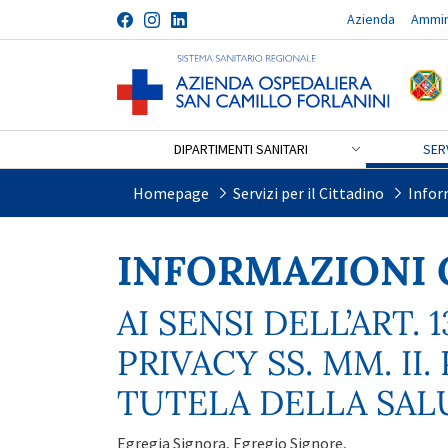
Azienda
Ammin
Salta al contenuto
DIPARTIMENTI SANITARI
SERV
Informazioni Generali
Homepage
Servizi per il Cittadino
Infor
INFORMAZIONI 
AI SENSI DELL’ART.
PRIVACY SS. MM. II.
TUTELA DELLA SAL
Egregia Signora, Egregio Signore,