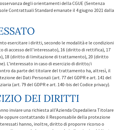
osservanza degli orientamenti della CGUE (Sentenza
sole Contrattuali Standard emanate il 4 giugno 2021 dalla
RESSATO
o esercitare i diritti, secondo le modalità e le condizioni
 di accesso dell’interessato), 16 (diritto di rettifica), 17
o), 18 (diritto di limitazione di trattamento), 20 (diritto
e). L’interessato in caso di esercizio di diritto/i
tro da parte del titolare del trattamento ha, altresì, il
tezione dei Dati Personali (art. 77 del GDPR e art. 141 del
aria (art. 79 del GDPR e art. 140-bis del Codice privacy).
ZIO DEI DIRITTI
tranno inviare una richiesta all’Azienda Ospedaliera Titolare
dale oppure contattando il Responsabile della protezione
interessati hanno, inoltre, diritto di proporre ricorso o