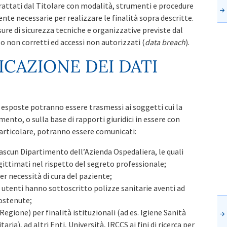
 trattati dal Titolare con modalità, strumenti e procedure
te necessarie per realizzare le finalità sopra descritte.
ure di sicurezza tecniche e organizzative previste dal
i o non corretti ed accessi non autorizzati (
data breach
).
CAZIONE DEI DATI
ra esposte potranno essere trasmessi ai soggetti cui la
nto, o sulla base di rapporti giuridici in essere con
particolare, potranno essere comunicati:
ascun Dipartimento dell’Azienda Ospedaliera, le quali
gittimati nel rispetto del segreto professionale;
er necessità di cura del paziente;
i utenti hanno sottoscritto polizze sanitarie aventi ad
ostenute;
Regione) per finalità istituzionali (ad es. Igiene Sanità
ria), ad altri Enti, Università, IRCCS ai fini di ricerca per