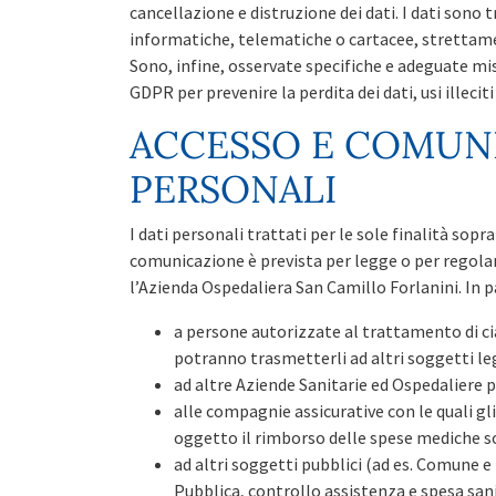
cancellazione e distruzione dei dati. I dati sono
informatiche, telematiche o cartacee, strettamen
Sono, infine, osservate specifiche e adeguate mis
GDPR per prevenire la perdita dei dati, usi illecit
ACCESSO E COMUNI
PERSONALI
I dati personali trattati per le sole finalità sop
comunicazione è prevista per legge o per regolame
l’Azienda Ospedaliera San Camillo Forlanini. In 
a persone autorizzate al trattamento di ci
potranno trasmetterli ad altri soggetti le
ad altre Aziende Sanitarie ed Ospedaliere p
alle compagnie assicurative con le quali gl
oggetto il rimborso delle spese mediche s
ad altri soggetti pubblici (ad es. Comune e 
Pubblica, controllo assistenza e spesa sanita