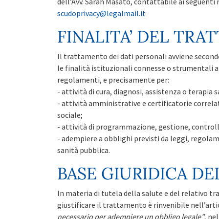
dell’Avv. Sarah Masato, contattabile ai seguenti 
scudoprivacy@legalmail.it
FINALITA’ DEL TR
Il trattamento dei dati personali avviene secondo 
le finalità istituzionali connesse o strumentali all
regolamenti, e precisamente per:
- attività di cura, diagnosi, assistenza o terapia s
- attività amministrative e certificatorie correla
sociale;
- attività di programmazione, gestione, controll
- adempiere a obblighi previsti da leggi, regola
sanità pubblica.
BASE GIURIDICA D
In materia di tutela della salute e del relativo t
giustificare il trattamento è rinvenibile nell’arti
necessario per adempiere un obbligo legale”
, ne