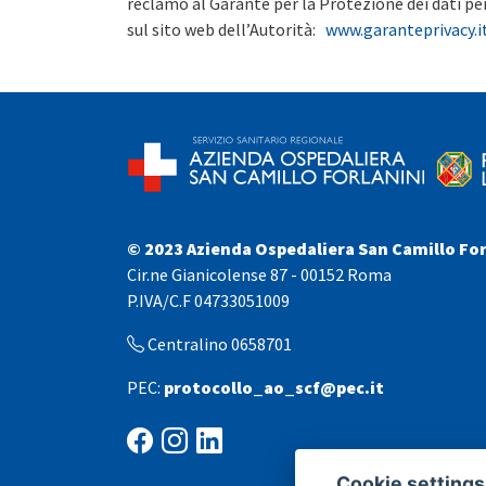
reclamo al Garante per la Protezione dei dati pe
sul sito web dell’Autorità:
www.garanteprivacy.i
© 2023 Azienda Ospedaliera San Camillo For
Cir.ne Gianicolense 87 - 00152 Roma
P.IVA/C.F 04733051009
Centralino 0658701
PEC:
protocollo_ao_scf@pec.it
Cookie settings