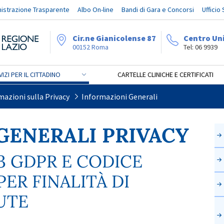
istrazione Trasparente
Albo On-line
Bandi di Gara e Concorsi
Ufficio
Cir.ne Gianicolense 87
Centro Un
00152 Roma
Tel: 06 9939
IZI PER IL CITTADINO
CARTELLE CLINICHE E CERTIFICATI
mazioni sulla Privacy
Informazioni Generali
GENERALI PRIVACY
 13 GDPR E CODICE
 PER FINALITÀ DI
UTE