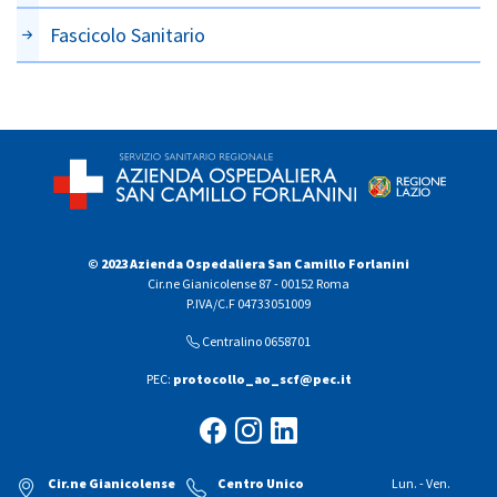
Fascicolo Sanitario
© 2023 Azienda Ospedaliera San Camillo Forlanini
Cir.ne Gianicolense 87 - 00152 Roma
P.IVA/C.F 04733051009
Centralino 0658701
PEC:
protocollo_ao_scf@pec.it
Cir.ne Gianicolense
Centro Unico
Lun. - Ven.