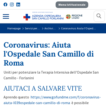
Menu Istituzionale
Coronavirus: Aiuta l&#39;Ospedal
Homepage
Servizi per il Cittadino
Archivio Covid-19
Coronavirus: Aiuta l'Ospedale San Camillo di Roma
Coronavirus: Aiuta
l'Ospedale San Camillo di
Roma
Uniti per potenziare la Terapia Intensiva dell'Ospedale San
Camillo - Forlanini
AIUTACI A SALVARE VITE
Aprendo questo
https://www.gofundme.com/f/coronavirus-
aiuta-l039ospedale-san-camillo-di-roma
è possibile