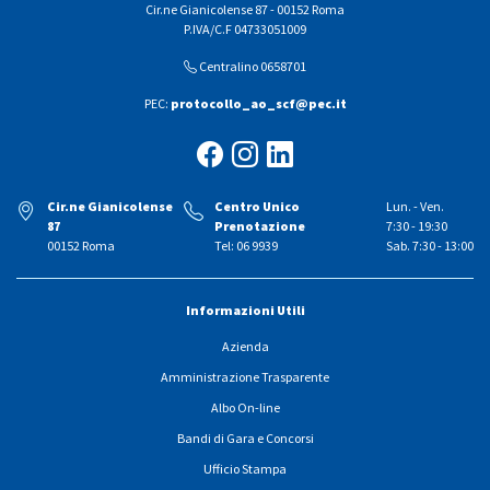
Cir.ne Gianicolense 87 - 00152 Roma
P.IVA/C.F 04733051009
Centralino 0658701
PEC:
protocollo_ao_scf@pec.it
Cir.ne Gianicolense
Centro Unico
Lun. - Ven.
87
Prenotazione
7:30 - 19:30
00152 Roma
Tel: 06 9939
Sab. 7:30 - 13:00
Informazioni Utili
Azienda
Amministrazione Trasparente
Albo On-line
Bandi di Gara e Concorsi
Ufficio Stampa