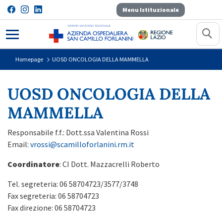
Menu Istituzionale
UOSD ONCOLOGIA DELLA MAM
Homepage
UOSD ONCOLOGIA DELLA MAMMELLA
UOSD ONCOLOGIA DELLA
MAMMELLA
Responsabile
f.f.: Dott.ssa Valentina Rossi
Email:
vrossi@scamilloforlanini.rm.it
Coordinatore
: CI Dott. Mazzacrelli Roberto
Tel. segreteria: 06 58704723/3577/3748
Fax segreteria: 06 58704723
Fax direzione: 06 58704723