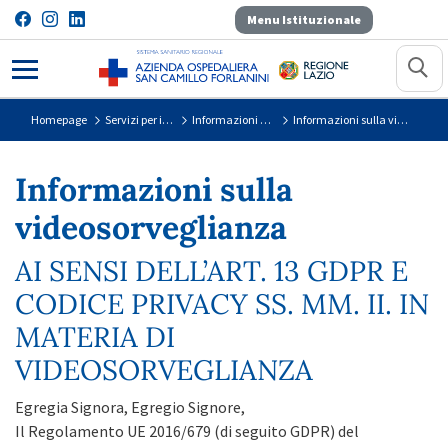
Menu Istituzionale
Informazioni sulla videosorveglian
Homepage
Servizi per il Cittadino
Informazioni sulla Privacy
Informazioni sulla videosorveglianza
Informazioni sulla
videosorveglianza
AI SENSI DELL’ART. 13 GDPR E
CODICE PRIVACY SS. MM. II. IN
MATERIA DI
VIDEOSORVEGLIANZA
Egregia Signora, Egregio Signore,
Il Regolamento UE 2016/679 (di seguito GDPR) del