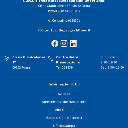
© 2023 Azienda Ospedaliera San Camillo Forlanini
Cir.ne Gianicolense 87 - 00152 Roma
P.IVA/C.F 04733051009
Centralino 0658701
PEC:
protocollo_ao_scf@pec.it
Cir.ne Gianicolense
Centro Unico
Lun. - Ven.
87
Prenotazione
7:30 - 19:30
00152 Roma
Tel: 06 9939
Sab. 7:30 - 13:00
Informazioni Utili
Azienda
Amministrazione Trasparente
Albo On-line
Bandi di Gara e Concorsi
Ufficio Stampa