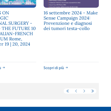
S ON
16 settembre 2024 - Make
GIC
Sense Campaign 2024:
AL SURGERY -
Prevenzione e diagnosi
 THE FUTURE 10
dei tumori testa-collo
TALIAN-FRENCH
IUM Rome,
r 19 | 20, 2024
iù
Scopri di più