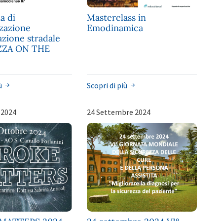
a di
Masterclass in
zzazione
Emodinamica
azione stradale
ZZA ON THE
iù
Scopri di più
 2024
24 Settembre 2024