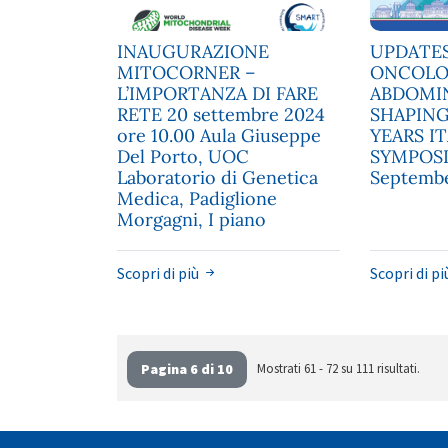
INAUGURAZIONE
UPDATE
MITOCORNER –
ONCOLO
L’IMPORTANZA DI FARE
ABDOMIN
RETE 20 settembre 2024
SHAPING
ore 10.00 Aula Giuseppe
YEARS I
Del Porto, UOC
SYMPOS
Laboratorio di Genetica
Septembe
Medica, Padiglione
Morgagni, I piano
Scopri di più
Scopri di p
Mostrati 61 - 72 su 111 risultati.
Pagina 6 di 10