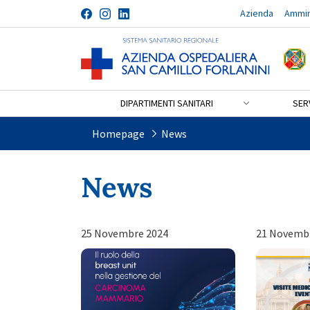
Azienda
Ammin
Salta al contenuto
DIPARTIMENTI SANITARI
SERV
News
Homepage
News
News
25 Novembre 2024
21 Novemb