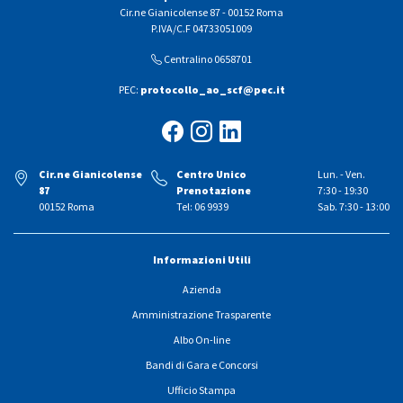
Cir.ne Gianicolense 87 - 00152 Roma
P.IVA/C.F 04733051009
Centralino 0658701
PEC:
protocollo_ao_scf@pec.it
Cir.ne Gianicolense
Centro Unico
Lun. - Ven.
87
Prenotazione
7:30 - 19:30
00152 Roma
Tel: 06 9939
Sab. 7:30 - 13:00
Informazioni Utili
Azienda
Amministrazione Trasparente
Albo On-line
Bandi di Gara e Concorsi
Ufficio Stampa