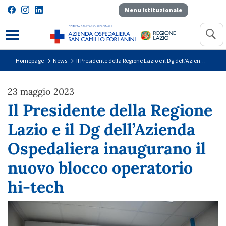
Menu Istituzionale
Il Presidente della Regione Lazio 
Homepage
News
Il Presidente della Regione Lazio e il Dg dell’Azienda Ospedaliera inaugurano il nuovo blocco operatorio hi-tech
23 maggio 2023
Il Presidente della Regione
Lazio e il Dg dell’Azienda
Ospedaliera inaugurano il
nuovo blocco operatorio
hi-tech