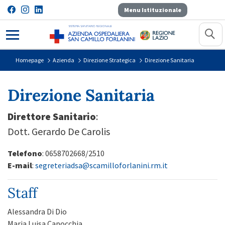
Menu Istituzionale
Direzione Sanitaria
Homepage
Azienda
Direzione Strategica
Direzione Sanitaria
Direzione Sanitaria
Direttore Sanitario
:
Dott. Gerardo De Carolis
Telefono
: 0658702668/2510
E-mail
:
segreteriadsa@scamilloforlanini.rm.it
Staff
Alessandra Di Dio
Maria Luisa Capocchia