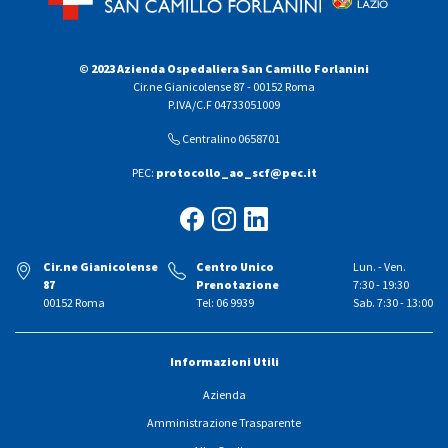
© 2023 Azienda Ospedaliera San Camillo Forlanini
Cir.ne Gianicolense 87 - 00152 Roma
P.IVA/C.F 04733051009
Centralino 0658701
PEC:
protocollo_ao_scf@pec.it
Cir.ne Gianicolense
Centro Unico
Lun. - Ven.
87
Prenotazione
7:30 - 19:30
00152 Roma
Tel: 06 9939
Sab. 7:30 - 13:00
Informazioni Utili
Azienda
Amministrazione Trasparente