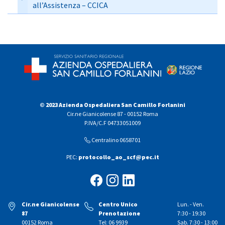
all’Assistenza – CCICA
© 2023 Azienda Ospedaliera San Camillo Forlanini
Cir.ne Gianicolense 87 - 00152 Roma
P.IVA/C.F 04733051009
Centralino 0658701
PEC:
protocollo_ao_scf@pec.it
Cir.ne Gianicolense
Centro Unico
Lun. - Ven.
87
Prenotazione
7:30 - 19:30
00152 Roma
Tel: 06 9939
Sab. 7:30 - 13:00