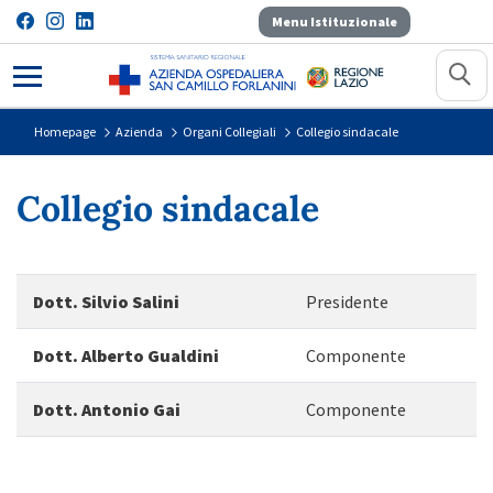
Menu Istituzionale
Collegio sindacale
Homepage
Azienda
Organi Collegiali
Collegio sindacale
Collegio sindacale
Dott. Silvio Salini
Presidente
Dott. Alberto Gualdini
Componente
Dott. Antonio Gai
Componente