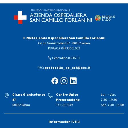
© 2023 Azienda Ospedaliera San Camillo Forlanini
Cir.ne Gianicolense 87 - 00152 Roma
P.IVA/C.F 04733051009
Centralino 0658701
PEC:
protocollo_ao_scf@pec.it
Cir.ne Gianicolense
Centro Unico
Lun. - Ven.
87
Prenotazione
7:30 - 19:30
00152 Roma
Tel: 06 9939
Sab. 7:30 - 13:00
Informazioni Utili