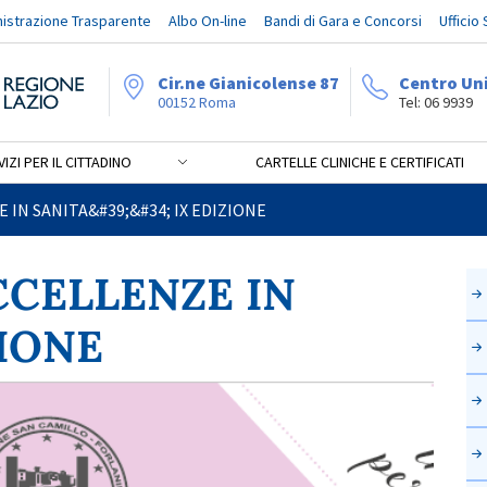
istrazione Trasparente
Albo On-line
Bandi di Gara e Concorsi
Ufficio
Cir.ne Gianicolense 87
Centro Un
00152 Roma
Tel: 06 9939
IZI PER IL CITTADINO
CARTELLE CLINICHE E CERTIFICATI
ENZE IN SANITA&#39;&#34
 IN SANITA&#39;&#34; IX EDIZIONE
CCELLENZE IN
ZIONE