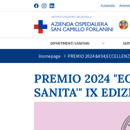
Azienda
Ammin
Salta al contenuto
DIPARTIMENTI SANITARI
SERV
PREMIO 2024 &#34;ECCELL
Homepage
PREMIO 2024 &#34;ECCELLENZE
PREMIO 2024 "E
SANITA'" IX EDI