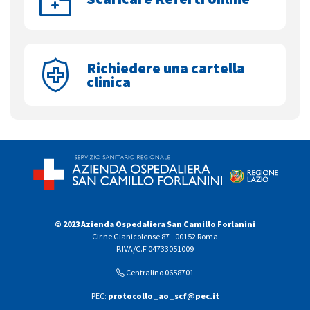
Richiedere una cartella
clinica
© 2023 Azienda Ospedaliera San Camillo Forlanini
Cir.ne Gianicolense 87 - 00152 Roma
P.IVA/C.F 04733051009
Centralino 0658701
PEC:
protocollo_ao_scf@pec.it