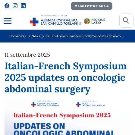
Menu Istituzionale
Italian-French Symposium 2025 up
Homepage
News
Italian-French Symposium 2025 updates on oncologic abdominal surgery
11 settembre 2025
Italian-French Symposium
2025 updates on oncologic
abdominal surgery