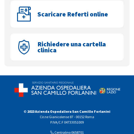
Scaricare Referti online
Richiedere una cartella
clinica
© 2023 Azienda Ospedaliera San Camillo Forlanini
Cir.ne Gianicolense 87 - 00152 Roma
P.IVA/C.F 04733051009
Centralino 0658701