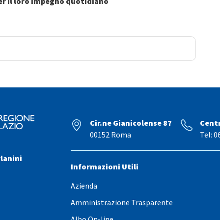
 per il loro impegno quotidiano
Cir.ne Gianicolense 87
Cent
00152 Roma
Tel: 0
lanini
Informazioni Utili
Azienda
Amministrazione Trasparente
Albo On-line