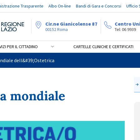
istrazione Trasparente
Albo On-line
Bandi di Gara e Concorsi
Ufficio
Cir.ne Gianicolense 87
Centro Un
00152 Roma
Tel: 06 9939
IZI PER IL CITTADINO
CARTELLE CLINICHE E CERTIFICATI
 dell&#39;Ostetrica
diale dell&#39;Ostetrica
ta mondiale