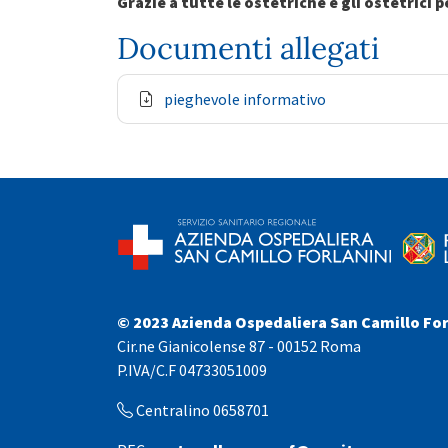
Grazie a tutte le ostetriche e gli ostetrici
Documenti allegati
pieghevole informativo
© 2023 Azienda Ospedaliera San Camillo For
Cir.ne Gianicolense 87 - 00152 Roma
P.IVA/C.F 04733051009
Centralino 0658701