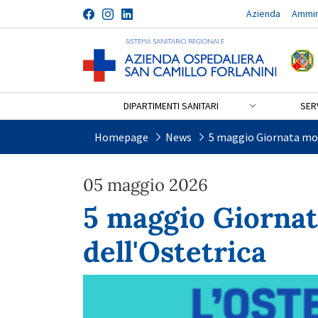
Azienda
Ammin
Salta al contenuto
DIPARTIMENTI SANITARI
SERV
5 maggio Giornata mondiale
Homepage
News
5 maggio Giornata mon
05 maggio 2026
5 maggio Giorna
dell'Ostetrica