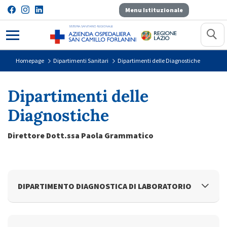
Menu Istituzionale
Dipartimenti delle Diagnostiche
Homepage
Dipartimenti Sanitari
Dipartimenti delle Diagnostiche
Dipartimenti delle
Diagnostiche
Direttore Dott.ssa Paola Grammatico
DIPARTIMENTO DIAGNOSTICA DI LABORATORIO