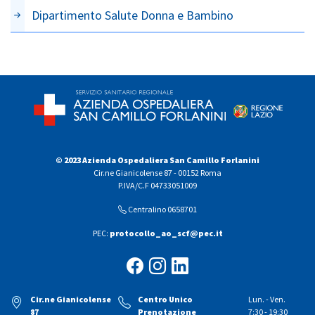
Dipartimento Salute Donna e Bambino
© 2023 Azienda Ospedaliera San Camillo Forlanini
Cir.ne Gianicolense 87 - 00152 Roma
P.IVA/C.F 04733051009
Centralino 0658701
PEC:
protocollo_ao_scf@pec.it
Cir.ne Gianicolense
Centro Unico
Lun. - Ven.
87
Prenotazione
7:30 - 19:30