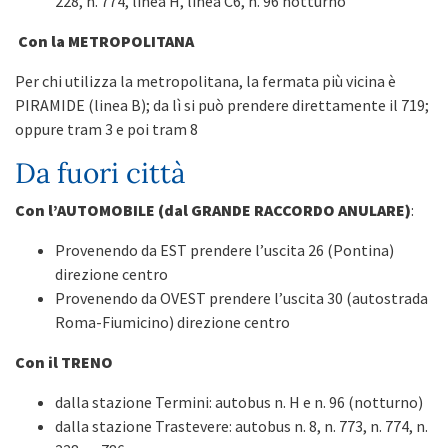
228, n. 774, linea H, linea C6, n. 96 notturno
Con la METROPOLITANA
Per chi utilizza la metropolitana, la fermata più vicina è
PIRAMIDE (linea B); da lì si può prendere direttamente il 719;
oppure tram 3 e poi tram 8
Da fuori città
Con l’AUTOMOBILE (dal GRANDE RACCORDO ANULARE)
:
Provenendo da EST prendere l’uscita 26 (Pontina)
direzione centro
Provenendo da OVEST prendere l’uscita 30 (autostrada
Roma-Fiumicino) direzione centro
Con il TRENO
dalla stazione Termini: autobus n. H e n. 96 (notturno)
dalla stazione Trastevere: autobus n. 8, n. 773, n. 774, n.