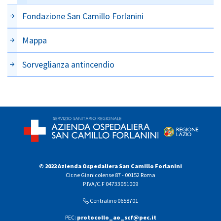
Fondazione San Camillo Forlanini
Mappa
Sorveglianza antincendio
© 2023 Azienda Ospedaliera San Camillo Forlanini
Cir.ne Gianicolense 87 - 00152 Roma
P.IVA/C.F 04733051009
Centralino 0658701
PEC:
protocollo_ao_scf@pec.it