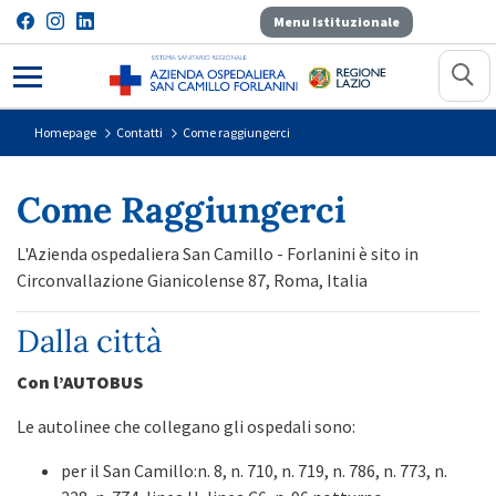
Menu Istituzionale
Come raggiungerci
Homepage
Contatti
Come raggiungerci
Come Raggiungerci
L'Azienda ospedaliera San Camillo - Forlanini è sito in
Circonvallazione Gianicolense 87, Roma, Italia
Dalla città
Con l’AUTOBUS
Le autolinee che collegano gli ospedali sono:
per il San Camillo:n. 8, n. 710, n. 719, n. 786, n. 773, n.