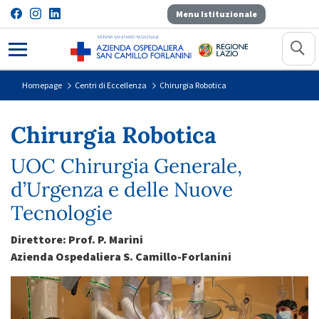
Menu Istituzionale
Chirurgia Robotica
Homepage
Centri di Eccellenza
Chirurgia Robotica
Chirurgia Robotica
UOC Chirurgia Generale,
d’Urgenza e delle Nuove
Tecnologie
Direttore: Prof. P. Marini
Azienda Ospedaliera S. Camillo-Forlanini