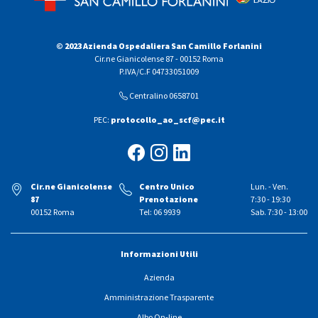
© 2023 Azienda Ospedaliera San Camillo Forlanini
Cir.ne Gianicolense 87 - 00152 Roma
P.IVA/C.F 04733051009
Centralino 0658701
PEC:
protocollo_ao_scf@pec.it
Cir.ne Gianicolense
Centro Unico
Lun. - Ven.
87
Prenotazione
7:30 - 19:30
00152 Roma
Tel: 06 9939
Sab. 7:30 - 13:00
Informazioni Utili
Azienda
Amministrazione Trasparente
Albo On-line