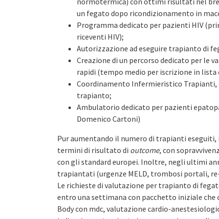
normotermica) con ottimi risultati nel bre
un fegato dopo ricondizionamento in macc
Programma dedicato per pazienti HIV (primo
riceventi HIV);
Autorizzazione ad eseguire trapianto di fe
Creazione di un percorso dedicato per le
rapidi (tempo medio per iscrizione in lista d
Coordinamento Infermieristico Trapianti, a
trapianto;
Ambulatorio dedicato per pazienti epatopat
Domenico Cartoni)
Pur aumentando il numero di trapianti eseguiti, 
termini di risultato di
outcome
, con sopravvivenza
con gli standard europei. Inoltre, negli ultimi a
trapiantati (urgenze MELD, trombosi portali, re-t
Le richieste di valutazione per trapianto di feg
entro una settimana con pacchetto iniziale che c
Body con mdc, valutazione cardio-anestesiologica