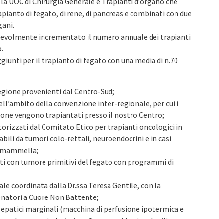
ella UOC di Chirurgia Generale e Trapianti d’organo che
trapianto di fegato, di rene, di pancreas e combinati con due
gani.
otevolmente incrementato il numero annuale dei trapianti
o.
ggiunti per il trapianto di fegato con una media di n.70
egione provenienti dal Centro-Sud;
ll’ambito della convenzione inter-regionale, per cui i
egione vengono trapiantati presso il nostro Centro;
rizzati dal Comitato Etico per trapianti oncologici in
ili da tumori colo-rettali, neuroendocrini e in casi
la mammella;
 con tumore primitivi del fegato con programmi di
e coordinata dalla Dr.ssa Teresa Gentile, con la
Donatori a Cuore Non Battente;
ft epatici marginali (macchina di perfusione ipotermica e