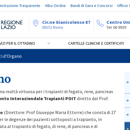
istrazione Trasparente
Albo On-line
Bandi di Gara e Concorsi
Ufficio
Cir.ne Gianicolense 87
Centro Un
00152 Roma
Tel: 06 9939
IZI PER IL CITTADINO
CARTELLE CLINICHE E CERTIFICATI
ti d'Organo
no
a realtà virtuosa per i trapianti di fegato, rene, pancreas
nto Interaziendale Trapianti POIT
diretto dal Prof.
no
(Direttore: Prof Giuseppe Maria Ettorre) che consta di 27
er le degenze dei pazienti sottoposti a trapianto, in
ta al trapianto di fegato, di rene, di pancreas e di