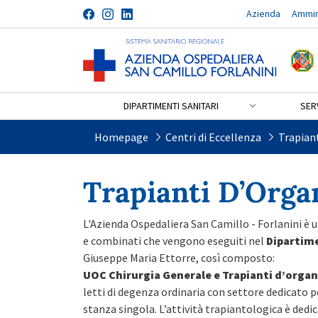
Azienda
Ammin
Salta al contenuto
DIPARTIMENTI SANITARI
SERV
Trapianti d&#39;Organo
Homepage
Centri di Eccellenza
Trapian
Trapianti D’Orga
L'Azienda Ospedaliera San Camillo - Forlanini è un
e combinati che vengono eseguiti nel
Dipartime
Giuseppe Maria Ettorre, così composto:
UOC Chirurgia Generale e Trapianti
d’orga
letti di degenza ordinaria con settore dedicato p
stanza singola. L’attività trapiantologica è dedica