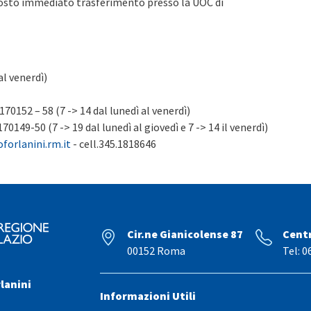
posto immediato trasferimento presso la UOC di
al venerdì)
70152 – 58 (7 -> 14 dal lunedì al venerdì)
149-50 (7 -> 19 dal lunedì al giovedì e 7 -> 14 il venerdì)
orlanini.rm.it
- cell.345.1818646
Cir.ne Gianicolense 87
Cent
00152 Roma
Tel: 0
lanini
Informazioni Utili