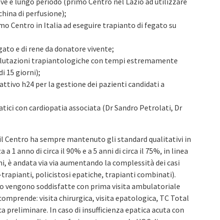
ve e lungo periodo (primo Centro nel Lazio ad utilizzare
hina di perfusione);
 Centro in Italia ad eseguire trapianto di fegato su
gato e di rene da donatore vivente;
 valutazioni trapiantologiche con tempi estremamente
i 15 giorni);
ttivo h24 per la gestione dei pazienti candidati a
ici con cardiopatia associata (Dr Sandro Petrolati, Dr
il Centro ha sempre mantenuto gli standard qualitativi in
 a 1 anno di circa il 90% e a 5 anni di circa il 75%, in linea
nni, è andata via via aumentando la complessità dei casi
rapianti, policistosi epatiche, trapianti combinati).
ato vengono soddisfatte con prima visita ambulatoriale
omprende: visita chirurgica, visita epatologica, TC Total
 preliminare. In caso di insufficienza epatica acuta con