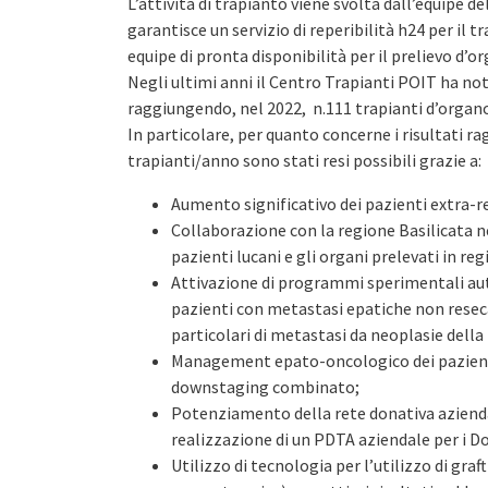
L’attività di trapianto viene svolta dall’equipe d
garantisce un servizio di reperibilità h24 per il 
equipe di pronta disponibilità per il prelievo d’or
Negli ultimi anni il Centro Trapianti POIT ha n
raggiungendo, nel 2022, n.111 trapianti d’organ
In particolare, per quanto concerne i risultati ra
trapianti/anno sono stati resi possibili grazie a:
Aumento significativo dei pazienti extra-r
Collaborazione con la regione Basilicata ne
pazienti lucani e gli organi prelevati in r
Attivazione di programmi sperimentali auto
pazienti con metastasi epatiche non resecab
particolari di metastasi da neoplasie del
Management epato-oncologico dei pazienti
downstaging combinato;
Potenziamento della rete donativa aziendal
realizzazione di un PDTA aziendale per i 
Utilizzo di tecnologia per l’utilizzo di gra