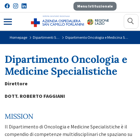
Menu Istituzionale
Dipartimento Oncologia e Medicina
Homepage
Dipartimenti Sanitari
Dipartimento Oncologia e Medicina Specialistiche
Dipartimento Oncologia e
Medicine Specialistiche
Direttore
DOTT. ROBERTO FAGGIANI
MISSION
Il Dipartimento di Oncologia e Medicine Specialistiche è il
compendio di competenze multidisciplinari che spaziano su