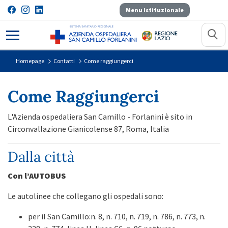
Menu Istituzionale
Come raggiungerci
Homepage
Contatti
Come raggiungerci
Come Raggiungerci
L'Azienda ospedaliera San Camillo - Forlanini è sito in
Circonvallazione Gianicolense 87, Roma, Italia
Dalla città
Con l’AUTOBUS
Le autolinee che collegano gli ospedali sono:
per il San Camillo:n. 8, n. 710, n. 719, n. 786, n. 773, n.