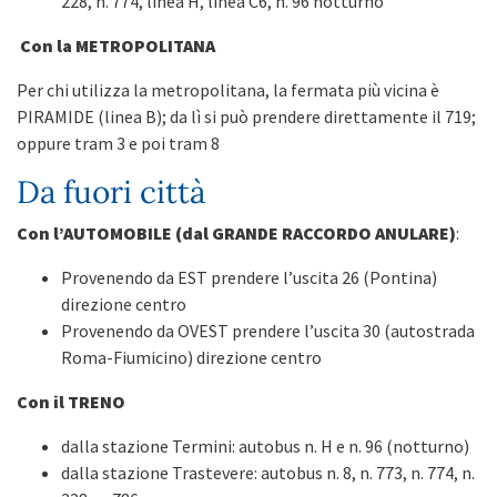
228, n. 774, linea H, linea C6, n. 96 notturno
Con la METROPOLITANA
Per chi utilizza la metropolitana, la fermata più vicina è
PIRAMIDE (linea B); da lì si può prendere direttamente il 719;
oppure tram 3 e poi tram 8
Da fuori città
Con l’AUTOMOBILE (dal GRANDE RACCORDO ANULARE)
:
Provenendo da EST prendere l’uscita 26 (Pontina)
direzione centro
Provenendo da OVEST prendere l’uscita 30 (autostrada
Roma-Fiumicino) direzione centro
Con il TRENO
dalla stazione Termini: autobus n. H e n. 96 (notturno)
dalla stazione Trastevere: autobus n. 8, n. 773, n. 774, n.