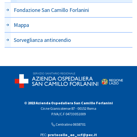
Fondazione San Camillo Forlanini
Mappa
Sorveglianza antincendio
© 2023 Azienda Ospedaliera San Camillo Forlanini
Cir.ne Gianicolense 87 - 00152 Roma
P.IVA/C.F 04733051009
Centralino 0658701
PEC:
protocollo_ao_scf@pec.it