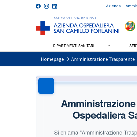
Azienda
Ammin
Salta al contenuto
DIPARTIMENTI SANITARI
SERV
Amministrazione Trasparen
Homepage
Amministrazione Trasparente