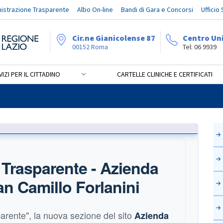
istrazione Trasparente
Albo On-line
Bandi di Gara e Concorsi
Ufficio
Cir.ne Gianicolense 87
Centro Un
00152 Roma
Tel: 06 9939
IZI PER IL CITTADINO
CARTELLE CLINICHE E CERTIFICATI
te