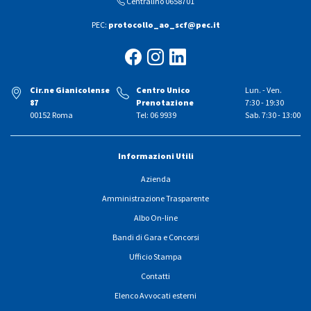
Centralino 0658701
PEC:
protocollo_ao_scf@pec.it
Cir.ne Gianicolense
Centro Unico
Lun. - Ven.
87
Prenotazione
7:30 - 19:30
00152 Roma
Tel: 06 9939
Sab. 7:30 - 13:00
Informazioni Utili
Azienda
Amministrazione Trasparente
Albo On-line
Bandi di Gara e Concorsi
Ufficio Stampa
Contatti
Elenco Avvocati esterni