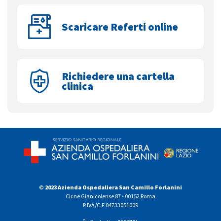
Scaricare Referti online
Richiedere una cartella
clinica
© 2023 Azienda Ospedaliera San Camillo Forlanini
Cir.ne Gianicolense 87 - 00152 Roma
P.IVA/C.F 04733051009