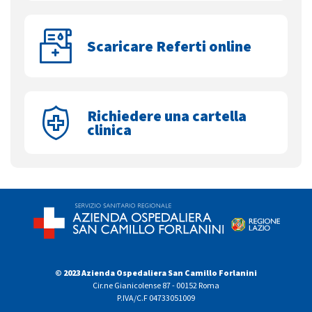
Scaricare Referti online
Richiedere una cartella
clinica
© 2023 Azienda Ospedaliera San Camillo Forlanini
Cir.ne Gianicolense 87 - 00152 Roma
P.IVA/C.F 04733051009