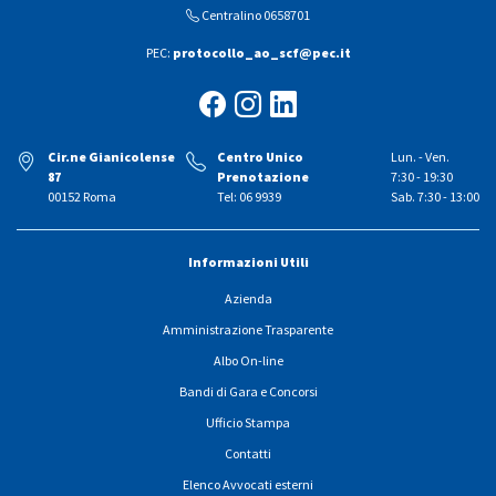
Centralino 0658701
PEC:
protocollo_ao_scf@pec.it
Cir.ne Gianicolense
Centro Unico
Lun. - Ven.
87
Prenotazione
7:30 - 19:30
00152 Roma
Tel: 06 9939
Sab. 7:30 - 13:00
Informazioni Utili
Azienda
Amministrazione Trasparente
Albo On-line
Bandi di Gara e Concorsi
Ufficio Stampa
Contatti
Elenco Avvocati esterni