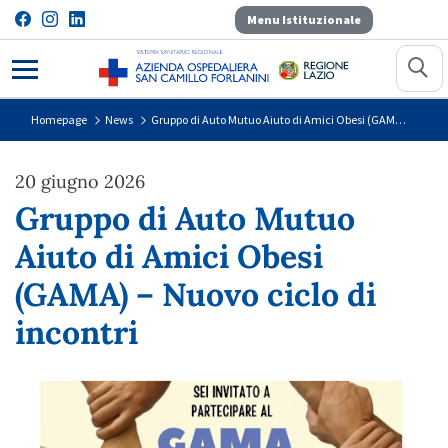
Menu Istituzionale
Gruppo di Auto Mutuo Aiuto di Ami
Homepage
News
Gruppo di Auto Mutuo Aiuto di Amici Obesi (GAMA) &#8211; Nuovo ciclo di incontri
20 giugno 2026
Gruppo di Auto Mutuo
Aiuto di Amici Obesi
(GAMA) – Nuovo ciclo di
incontri