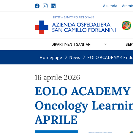
Azienda
Ammin
Salta al contenuto
DIPARTIMENTI SANITARI
SERV
EOLO ACADEMY 4 Endocrinol
Homepage
News
EOLO ACADEMY 4 Endoc
16 aprile 2026
EOLO ACADEMY 4
Oncology Learnin
APRILE