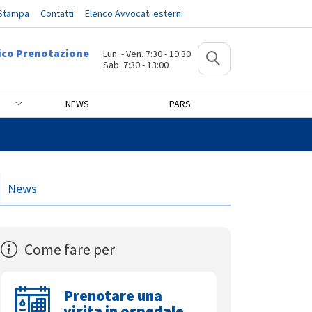
 Stampa
Contatti
Elenco Avvocati esterni
ico Prenotazione
Lun. - Ven. 7:30 - 19:30
Sab. 7:30 - 13:00
NEWS
PARS
cts 16 - 17 APRILE
News
Come fare per
Prenotare una
visita in ospedale