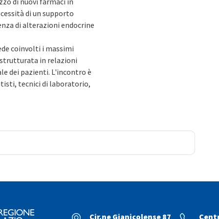
zzo di nuovi farmaci in
cessità di un supporto
genza di alterazioni endocrine
ede coinvolti i massimi
strutturata in relazioni
ale dei pazienti. L'incontro è
etisti, tecnici di laboratorio,
Cir.ne Gianicolense 87
Cent