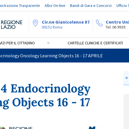
istrazione Trasparente
Albo On-line
Bandi di Gara e Concorsi
Ufficio
Cir.ne Gianicolense 87
Centro Un
00152 Roma
Tel: 06 9939
IZI PER IL CITTADINO
CARTELLE CLINICHE E CERTIFICATI
ogy Oncology Learning Obje
rinology Oncology Learning Objects 16 - 17 APRILE
 Endocrinology
g Objects 16 - 17