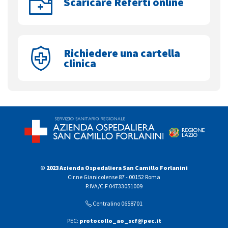
Scaricare Referti online
Richiedere una cartella
clinica
© 2023 Azienda Ospedaliera San Camillo Forlanini
Cir.ne Gianicolense 87 - 00152 Roma
P.IVA/C.F 04733051009
Centralino 0658701
PEC:
protocollo_ao_scf@pec.it