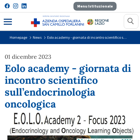
Menu Istituzionale
Eolo academy - giornata di incontr
Homepage
News
Eolo academy - giornata di incontro scientifico sull’endocrinologia oncologica
01 dicembre 2023
Eolo academy - giornata di
incontro scientifico
sull’endocrinologia
oncologica