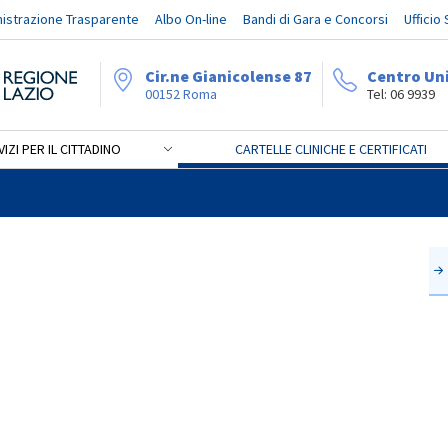
istrazione Trasparente
Albo On-line
Bandi di Gara e Concorsi
Ufficio
Cir.ne Gianicolense 87
Centro Un
00152 Roma
Tel: 06 9939
IZI PER IL CITTADINO
CARTELLE CLINICHE E CERTIFICATI
i