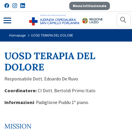
Menu Istituzionale
UOSD TERAPIA DEL DOLORE
Homepage
UOSD TERAPIA DEL DOLORE
UOSD TERAPIA DEL
DOLORE
Responsabile Dott. Edoardo De Ruvo
Coordinatore:
CI Dott. Bertoldi Primo Italo
Informazioni
: Padiglione Puddu 1° piano.
MISSION