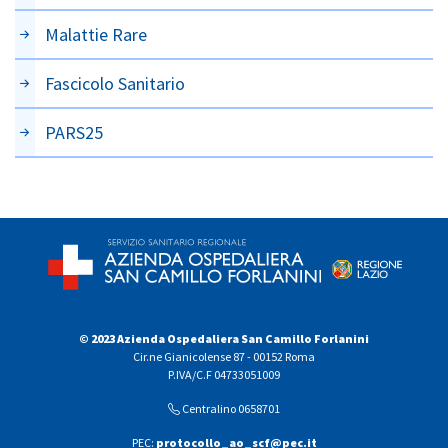
Malattie Rare
Fascicolo Sanitario
PARS25
© 2023 Azienda Ospedaliera San Camillo Forlanini
Cir.ne Gianicolense 87 - 00152 Roma
P.IVA/C.F 04733051009
Centralino 0658701
PEC:
protocollo_ao_scf@pec.it