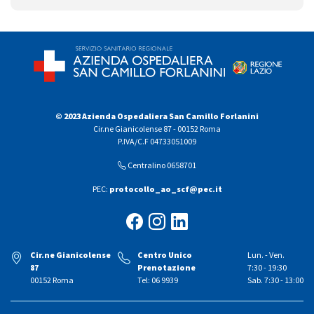
© 2023 Azienda Ospedaliera San Camillo Forlanini
Cir.ne Gianicolense 87 - 00152 Roma
P.IVA/C.F 04733051009
Centralino 0658701
PEC:
protocollo_ao_scf@pec.it
Cir.ne Gianicolense
Centro Unico
Lun. - Ven.
87
Prenotazione
7:30 - 19:30
00152 Roma
Tel: 06 9939
Sab. 7:30 - 13:00