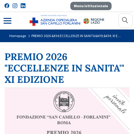
Menu Istituzionale
PREMIO 2026 &#34;ECCELLENZE 
Homepage
PREMIO 2026 &#34;ECCELLENZE IN SANITA&#39;&#34; XI EDIZIONE
PREMIO 2026
"ECCELLENZE IN SANITA'"
XI EDIZIONE