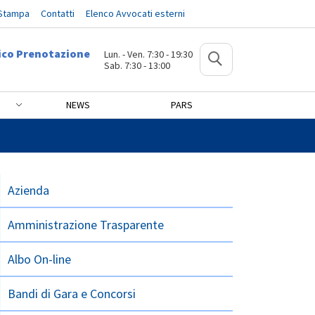
 Stampa
Contatti
Elenco Avvocati esterni
ico Prenotazione
Lun. - Ven. 7:30 - 19:30
Sab. 7:30 - 13:00
NEWS
PARS
li Femminili MGF
Azienda
Amministrazione Trasparente
Albo On-line
Bandi di Gara e Concorsi