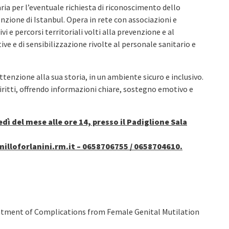
saria per l’eventuale richiesta di riconoscimento dello
venzione di Istanbul. Opera in rete con associazioni e
vi e percorsi territoriali volti alla prevenzione e al
e e di sensibilizzazione rivolte al personale sanitario e
enzione alla sua storia, in un ambiente sicuro e inclusivo.
 diritti, offrendo informazioni chiare, sostegno emotivo e
dì del mese alle ore 14, presso il Padiglione Sala
illoforlanini.rm.it – 0658706755 / 0658704610.
eatment of Complications from Female Genital Mutilation