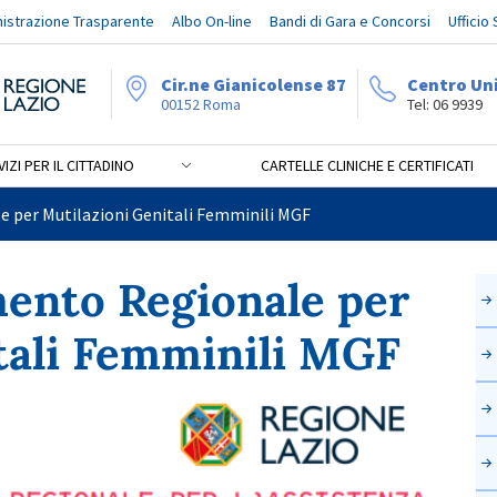
istrazione Trasparente
Albo On-line
Bandi di Gara e Concorsi
Ufficio
Cir.ne Gianicolense 87
Centro Un
00152 Roma
Tel: 06 9939
IZI PER IL CITTADINO
CARTELLE CLINICHE E CERTIFICATI
nale per Mutilazioni Genita
e per Mutilazioni Genitali Femminili MGF
mento Regionale per
tali Femminili MGF