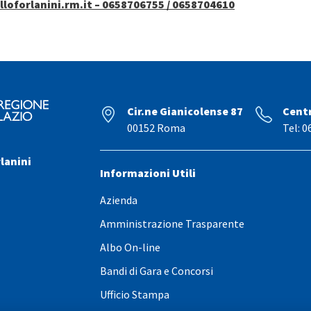
oforlanini.rm.it – 0658706755 / 0658704610
Cir.ne Gianicolense 87
Cent
00152 Roma
Tel: 0
lanini
Informazioni Utili
Azienda
Amministrazione Trasparente
Albo On-line
Bandi di Gara e Concorsi
Ufficio Stampa