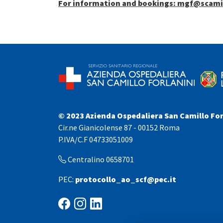
For information and bookings: mgf@scamill
© 2023 Azienda Ospedaliera San Camillo For
Cir.ne Gianicolense 87 - 00152 Roma
P.IVA/C.F 04733051009
Centralino 0658701
PEC:
protocollo_ao_scf@pec.it