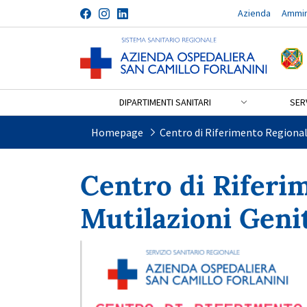
Azienda
Ammin
Salta al contenuto
DIPARTIMENTI SANITARI
SERV
Centro di Riferimento Regio
Homepage
Centro di Riferimento Regional
Centro di Riferi
Mutilazioni Geni