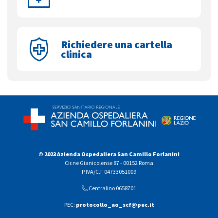
Richiedere una cartella
clinica
© 2023 Azienda Ospedaliera San Camillo Forlanini
Cir.ne Gianicolense 87 - 00152 Roma
P.IVA/C.F 04733051009
Centralino 0658701
PEC:
protocollo_ao_scf@pec.it