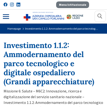
Menu Istituzionale
Investimento 1.1.2: Ammodernament
Homepage
Investimento 1.1.2: Ammodernamento del parco tecnologico e digitale ospedaliero (Grandi apparecchiature)
Investimento 1.1.2:
Ammodernamento del
parco tecnologico e
digitale ospedaliero
(Grandi apparecchiature)
Missione 6: Salute – M6C2: Innovazione, ricerca e
digitalizzazione del servizio sanitario nazionale –
Investimento 1.1.2: Ammodernamento del parco tecnologico