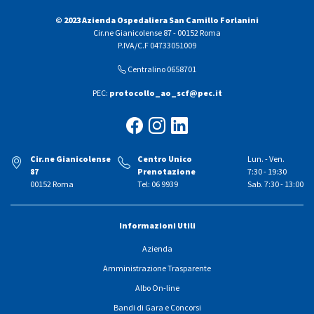
© 2023 Azienda Ospedaliera San Camillo Forlanini
Cir.ne Gianicolense 87 - 00152 Roma
P.IVA/C.F 04733051009
Centralino 0658701
PEC:
protocollo_ao_scf@pec.it
Cir.ne Gianicolense
Centro Unico
Lun. - Ven.
87
Prenotazione
7:30 - 19:30
00152 Roma
Tel: 06 9939
Sab. 7:30 - 13:00
Informazioni Utili
Azienda
Amministrazione Trasparente
Albo On-line
Bandi di Gara e Concorsi