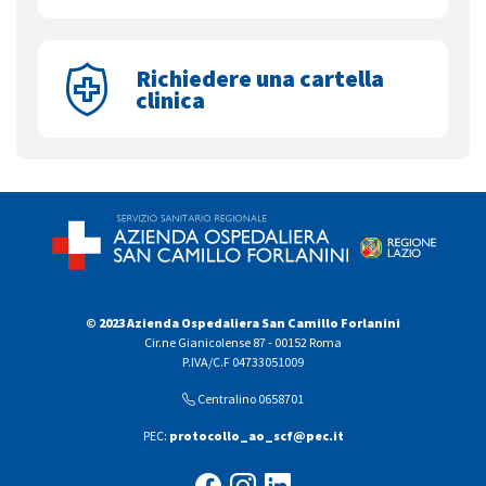
Richiedere una cartella
clinica
© 2023 Azienda Ospedaliera San Camillo Forlanini
Cir.ne Gianicolense 87 - 00152 Roma
P.IVA/C.F 04733051009
Centralino 0658701
PEC:
protocollo_ao_scf@pec.it