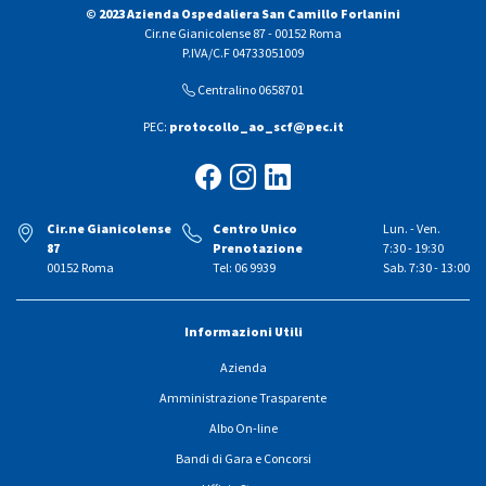
© 2023 Azienda Ospedaliera San Camillo Forlanini
Cir.ne Gianicolense 87 - 00152 Roma
P.IVA/C.F 04733051009
Centralino 0658701
PEC:
protocollo_ao_scf@pec.it
Cir.ne Gianicolense
Centro Unico
Lun. - Ven.
87
Prenotazione
7:30 - 19:30
00152 Roma
Tel: 06 9939
Sab. 7:30 - 13:00
Informazioni Utili
Azienda
Amministrazione Trasparente
Albo On-line
Bandi di Gara e Concorsi